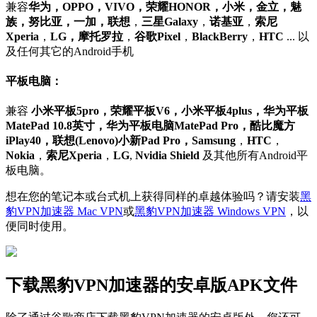
兼容
华为，OPPO，VIVO，荣耀HONOR，小米，金立，魅
族，努比亚，一加，联想
，
三星Galaxy
，
诺基亚
，
索尼
Xperia
，
LG，摩托罗拉
，
谷歌Pixel
，
BlackBerry
，
HTC
... 以
及任何其它的Android手机
平板电脑：
兼容
小米平板5pro，荣耀平板V6，小米平板4plus，华为平板
MatePad 10.8英寸，华为平板电脑MatePad Pro，酷比魔方
iPlay40，联想(Lenovo)小新Pad Pro，Samsung
，
HTC
，
Nokia
，
索尼Xperia
，
LG
,
Nvidia Shield
及其他所有Android平
板电脑。
想在您的笔记本或台式机上获得同样的卓越体验吗？请安装
黑
豹VPN加速器 Mac VPN
或
黑豹VPN加速器 Windows VPN
，以
便同时使用。
下载黑豹VPN加速器的安卓版APK文件