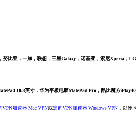
族，努比亚，一加，联想
，
三星Galaxy
，
诺基亚
，
索尼Xperia
，
L
d 10.8英寸，华为平板电脑MatePad Pro，酷比魔方iPlay40，联想
VPN加速器 Mac VPN
或
黑豹VPN加速器 Windows VPN
，以便